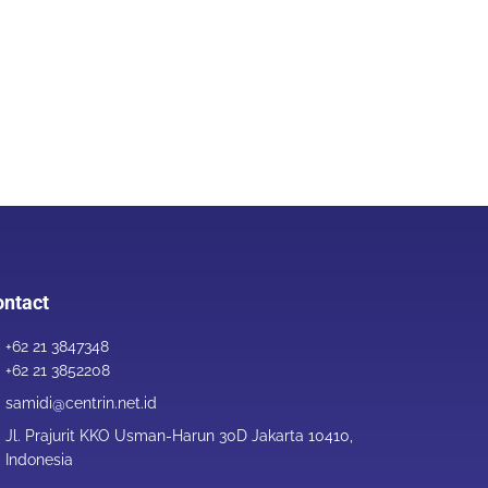
ntact
+62 21 3847348
+62 21 3852208
samidi@centrin.net.id
Jl. Prajurit KKO Usman-Harun 30D Jakarta 10410,
Indonesia