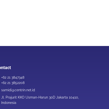
ntact
+62 21 3847348
+62 21 3852208
samidi@centrin.net.id
Jl. Prajurit KKO Usman-Harun 30D Jakarta 10410,
Indonesia