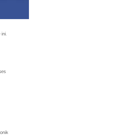
ini.
ses
onik