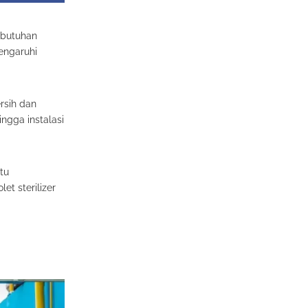
ebutuhan
engaruhi
rsih dan
ingga instalasi
tu
et sterilizer