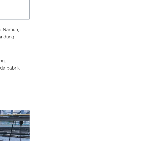
n. Namun,
gandung
ng,
da pabrik,