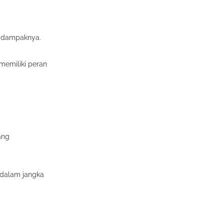
a dampaknya.
memiliki peran
ang
n dalam jangka