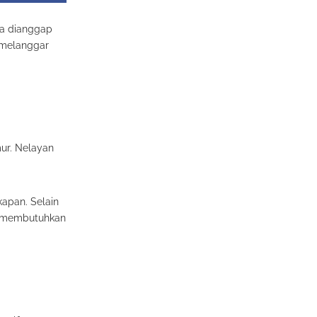
na dianggap
 melanggar
ur. Nelayan
kapan. Selain
g membutuhkan