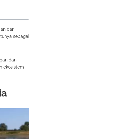
an dari
atunya sebagai
ngan dan
an ekosistem
ia