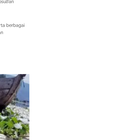
osulfan
rta berbagai
an