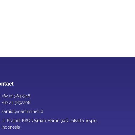
ntact
+62 21 3847348
+62 21 3852208
samidi@centrin.net.id
Jl. Prajurit KKO Usman-Harun 30D Jakarta 10410,
Indonesia