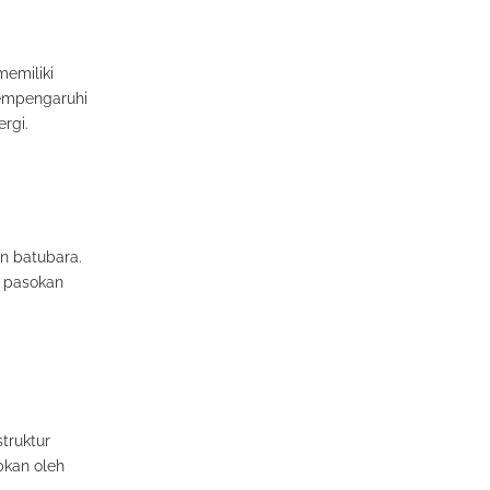
memiliki
mempengaruhi
rgi.
n batubara.
, pasokan
truktur
bkan oleh