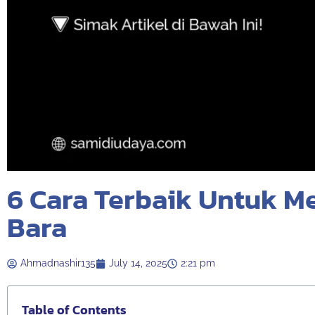
6 Cara Terbaik Untuk M
Bara
Ahmadnashir135
July 14, 2025
2:21 pm
Table of Contents