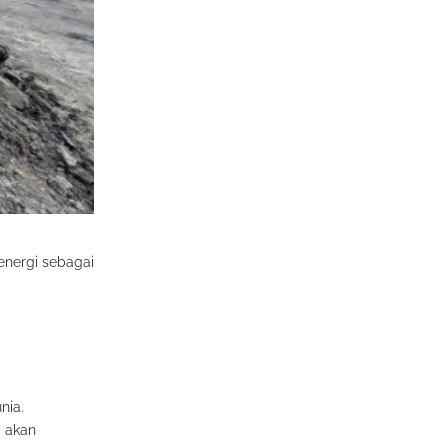
energi sebagai
nia.
i akan