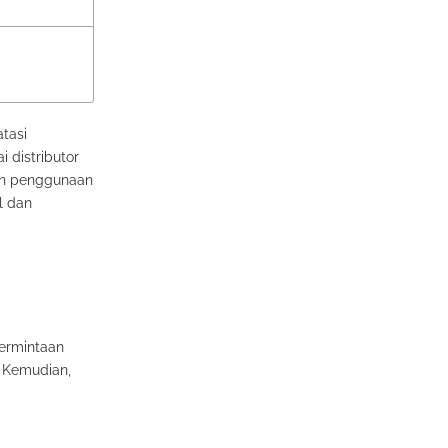
tasi
 distributor
an penggunaan
l dan
permintaan
 Kemudian,