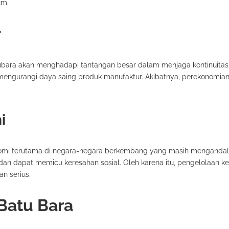
um.
r
tubara akan menghadapi tantangan besar dalam menjaga kontinuitas 
mengurangi daya saing produk manufaktur. Akibatnya, perekonomian
i
onomi terutama di negara-negara berkembang yang masih mengandal
an dapat memicu keresahan sosial. Oleh karena itu, pengelolaan k
an serius.
Batu Bara